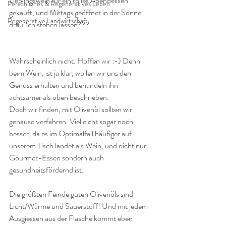
Lieblingswein für ein tolles Abendessen 
Persönliches & Regeneratives Leben
gekauft, und Mittags geöffnet in der Sonne 
Regenerative Landwirtschaft
draußen stehen lassen???
Wahrscheinlich nicht. Hoffen wir :-) Denn 
beim Wein, ist ja klar, wollen wir uns den 
Genuss erhalten und behandeln ihn 
achtsamer als oben beschrieben.
Doch wir finden, mit Olivenöl sollten wir 
genauso verfahren. Vielleicht sogar noch 
besser, da es im Optimalfall häufiger auf 
unserem Tisch landet als Wein, und nicht nur 
Gourmet-Essen sondern auch 
gesundheitsfördernd ist.
Die größten Feinde guten Olivenöls sind 
Licht/Wärme und Sauerstoff! Und mit jedem 
Ausgiessen aus der Flasche kommt eben 