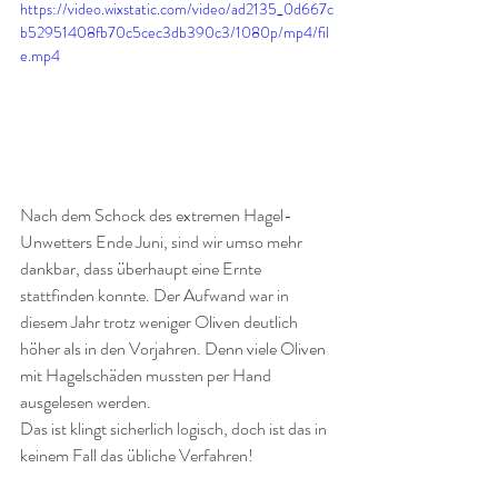
https://video.wixstatic.com/video/ad2135_0d667c
b52951408fb70c5cec3db390c3/1080p/mp4/fil
e.mp4
Nach dem Schock des extremen Hagel-
Unwetters Ende Juni, sind wir umso mehr 
dankbar, dass überhaupt eine Ernte 
stattfinden konnte. Der Aufwand war in 
diesem Jahr trotz weniger Oliven deutlich 
höher als in den Vorjahren. Denn viele Oliven 
mit Hagelschäden mussten per Hand 
ausgelesen werden.
Das ist klingt sicherlich logisch, doch ist das in 
keinem Fall das übliche Verfahren!