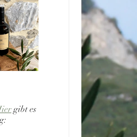
ier
 gibt es 
g: