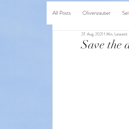
Home
Shop
O
All Posts
Olivenzauber
Sel
27. Aug. 2021
1 Min. Lesezeit
Persönliches & Regeneratives
Save the 