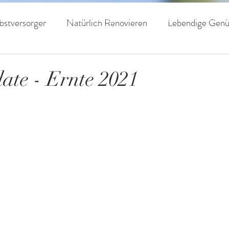
livenöle
Auszeichnungen
Haine
Kontak
bstversorger
Natürlich Renovieren
Lebendige Genü
 Leben
Regenerative Landwirtschaft
date - Ernte 2021