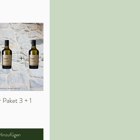
 Paket 3 + 1
hnellansicht
Hinzufügen