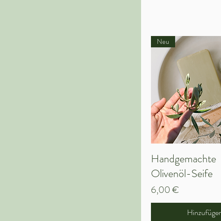
Neu
Handgemachte
Schnellansi
Olivenöl-Seife
Preis
6,00 €
Hinzufüge