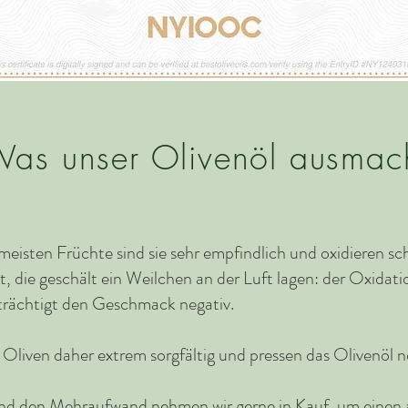
as unser Olivenöl ausmac
meisten Früchte sind sie sehr empfindlich und oxidieren sc
 die geschält ein Weilchen an der Luft lagen: der Oxidatio
trächtigt den Geschmack negativ.
e Oliven daher extrem sorgfältig und pressen das Olivenöl
und den Mehraufwand nehmen wir gerne in Kauf, um eine