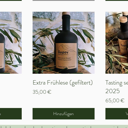
cht
Extra Frühlese (gefiltert)
Schnellansicht
Tasting s
Sc
2025
Preis
35,00 €
Preis
65,00 €
ativ extra wurde mehrfach international preisgekrönt und a
n
Hinzufügen
V