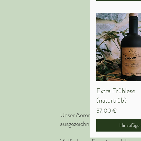
Extra Frühlese
Schnellansi
(naturtrüb)
Preis
37,00 €
Unser Aoron, Frühlese Olivenöl n
ausgezeichnet.
Hinzufüge