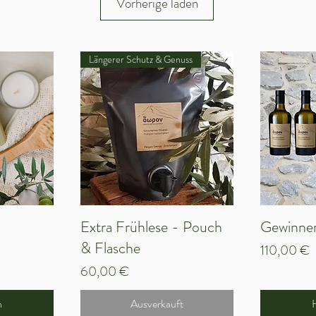
Vorherige laden
Längerer Schutz & Genuss
cht
Extra Frühlese - Pouch
Schnellansicht
Gewinner
Sc
& Flasche
Preis
110,00 €
Preis
60,00 €
n
Ausverkauft