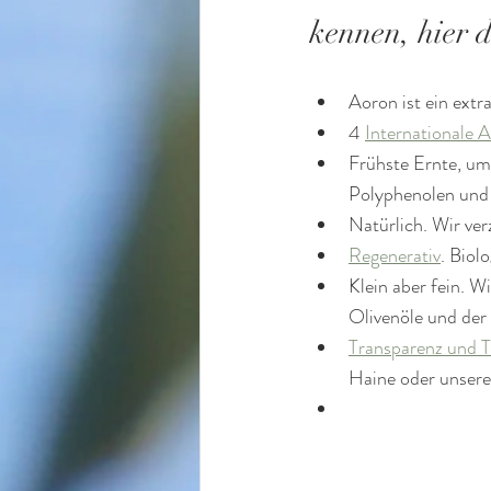
kennen, hier d
Aoron ist ein extr
4 
Internationale 
Frühste Ernte, um
Polyphenolen und 
Natürlich. Wir verz
Regenerativ
. Biol
Klein aber fein. Wi
Olivenöle und der
Transparenz und T
Haine oder unsere