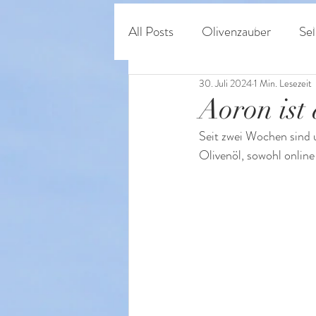
Home
Shop
O
All Posts
Olivenzauber
Sel
30. Juli 2024
1 Min. Lesezeit
Persönliches & Regeneratives
Aoron ist
Seit zwei Wochen sind 
Olivenöl, sowohl online