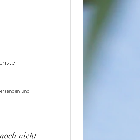
chste 
versenden und 
noch nicht 