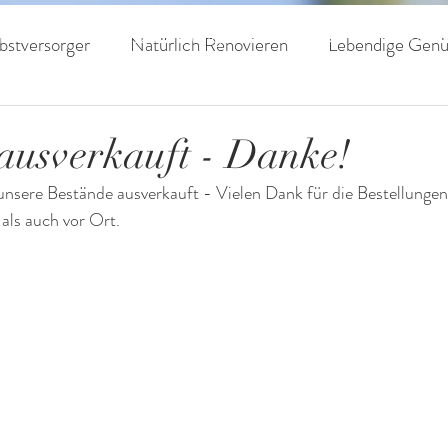
livenöle
Auszeichnungen
Haine
Kontak
bstversorger
Natürlich Renovieren
Lebendige Genü
 Leben
Regenerative Landwirtschaft
 ausverkauft - Danke!
unsere Bestände ausverkauft - Vielen Dank für die Bestellunge
 als auch vor Ort.