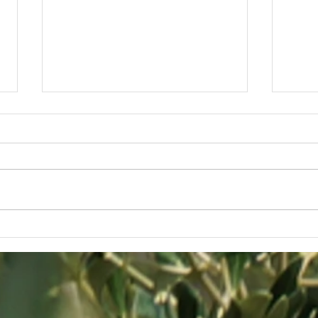
Der 
Kaolin Lehm – ein natürliches
Mittel gegen die
Olivenfruchtfliege