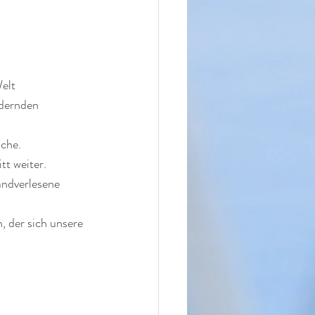
Welt
dernden 
iche.
tt weiter.
andverlesene 
 der sich unsere 