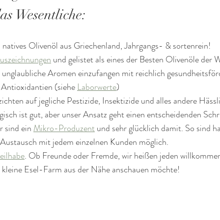
as Wesentliche:
a natives Olivenöl aus Griechenland, Jahrgangs- & sortenrein!
Auszeichnungen
 und gelistet als eines der Besten Olivenöle der 
 unglaubliche Aromen einzufangen mit reichlich gesundheitsför
Antioxidantien (siehe 
Laborwerte
)
ichten auf jegliche Pestizide, Insektizide und alles andere Hässl
ogisch ist gut, aber unser Ansatz geht einen entscheidenden Schri
r sind ein 
Mikro-Produzent
 und sehr glücklich damit. So sind h
 Austausch mit jedem einzelnen Kunden möglich.
eilhabe
. Ob Freunde oder Fremde, wir heißen jeden willkommen,
 kleine Esel-Farm aus der Nähe anschauen möchte!