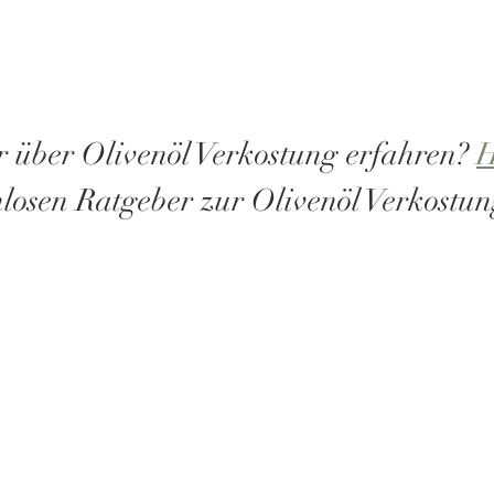
r über Olivenöl Verkostung erfahren? 
H
nlosen Ratgeber zur Olivenöl Verkostun